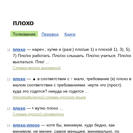
плохо
Толкование
Перевод
Книги
плохо
— нареч.; ху/же и (разг.) пло/ше 1) к плохой 1), 3), 5),
11
7) Пло/хо работать. Пло/хо слышать. Пло/хо учиться. Пло/хо
выспаться. Пло/ …
Словарь многих выражений
плохо
— ▲ в соответствии с ↑ мало, требование (к) плохо в
12
малом соответствии с требованиями. черте что (прост).
куда это годится? никуда не годится …
Идеографический словарь русского языка
плохо
— • жутко плохо …
13
Словарь русской идиоматики
плохо-плохо
— хотя бы, минимум, худо бедно, как
14
минимум, не менее, самое меньшее, минимально, по