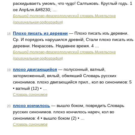
раскидываетъ умомъ, что чудо! Салтыковъ. Круглый годъ. 1
ое Апрѣля.&#8230; …
Большой толково-фразеологический словарь Михельсона
(оригинальная орфография)
Плохо писать из деревни
— Плохо писать изъ деревни.
18
Ср. И порядокъ нарушился древній, Стали плохо писать изъ
деревни. Некрасовъ. Недавнее время. 4 …
Большой толково-фразеологический словарь Михельсона
(оригинальная орфография)
плохо двигающийся
— полусонный, ватный,
19
заторможенный, вялый, обмякший Словарь русских
синонимов. плохо двигающийся прил., кол во синонимов: 5
• ватный (12) • …
Словарь синонимов
плохо кончилось
— вышло боком, повредить Словарь
20
русских синонимов. плохо кончилось нареч, кол во
синонимов: 4 • вышло боком (2) • …
Словарь синонимов