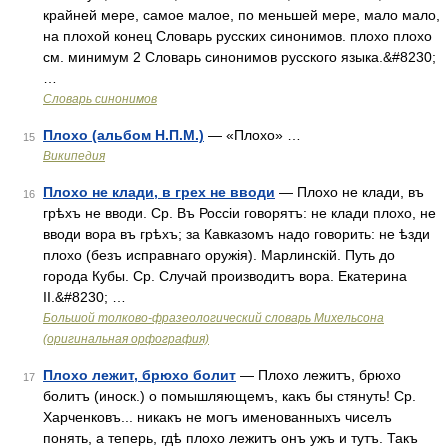
крайней мере, самое малое, по меньшей мере, мало мало,
на плохой конец Словарь русских синонимов. плохо плохо
см. минимум 2 Словарь синонимов русского языка.&#8230;
…
Словарь синонимов
Плохо (альбом Н.П.М.)
— «Плохо» …
15
Википедия
Плохо не клади, в грех не вводи
— Плохо не клади, въ
16
грѣхъ не вводи. Ср. Въ Россіи говорятъ: не клади плохо, не
вводи вора въ грѣхъ; за Кавказомъ надо говорить: не ѣзди
плохо (безъ исправнаго оружія). Марлинскій. Путь до
города Кубы. Ср. Случай производитъ вора. Екатерина
II.&#8230; …
Большой толково-фразеологический словарь Михельсона
(оригинальная орфография)
Плохо лежит, брюхо болит
— Плохо лежитъ, брюхо
17
болитъ (иноск.) о помышляющемъ, какъ бы стянуть! Ср.
Харченковъ... никакъ не могъ именованныхъ чиселъ
понять, а теперь, гдѣ плохо лежитъ онъ ужъ и тутъ. Такъ